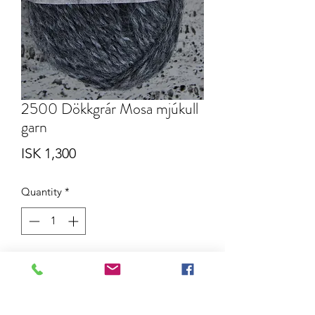
2500 Dökkgrár Mosa mjúkull
garn
Price
ISK 1,300
Quantity
*
Add to Cart
Mosa mjúkull garn. Blanda af íslenskri