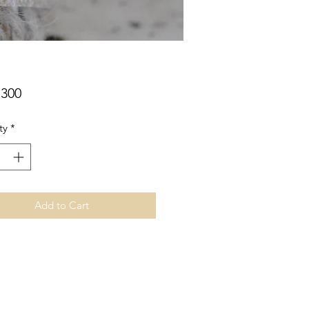
Price
,300
ty
*
Add to Cart