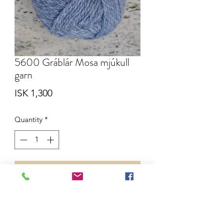
5600 Gráblár Mosa mjúkull
garn
Price
ISK 1,300
Quantity
*
Add to Cart
Mosa mjúkull garn. Blanda af íslenskri
ull og alpakka. 78 metrar í 50