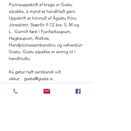
Prjónauppskrift af kraga úr Gústu
alpakka, á mynd er handlitað garn.
Uppskrift er hönnuð af Ágústu Þóru
Jónsdóttir. Stærðir 9-12 ára, S, M og
L. Garnið fæst í Fjarðarkaupum,
Hagkaupum, Álafoss,
Handprjónasambandinu og vefverslun
Gústu. Gústu alpakka er einnig til í
handlituðu.
Þú getur haft sambandi við
okkur: gusta@gusta.is
Panta garn í peysu
Þú getur pantað garn með því að hafa
samband
Kledakot@gmail.com og sagt okkur frá