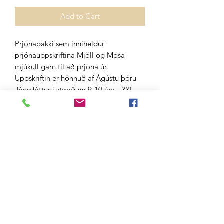
Add to Cart
Prjónapakki sem inniheldur
prjónauppskriftina Mjöll og Mosa
mjúkull garn til að prjóna úr.
Uppskriftin er hönnuð af Ágústu þóru
Jónsdóttur í stærðum 9-10 ára - 3XL.
Peysan er prjónuð í hring slétt og
brugðið að neðan og upp. Þrjár
litasamsetningar eru í boði, en einnig
er hægt að hafa samband við okkur og
velja eigin litasamsetningu 1) Grá og
dröppuð röndótt 2) Grá og blá röndótt
3) Svört og brún röndótt
Ókeypis heimsending á Íslandi