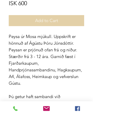
Price
ISK 600
Add to Cart
Peysa úr Mosa mjúkull. Uppskrift er
hönnuð af Ágústu Þóru Jónsdóttir.
Peysan er prjónuð ofan frá og niður.
Stærðir frá 3 - 12 ára. Garnið fæst í
Fjarðarkaupum,
Handprjónasambandinu, Hagkaupum,
A4, Álafoss, Heimkaup og vefverslun
Gústu.
Þú getur haft sambandi við
okkur: gusta@gusta.is
Panta garn í peysu