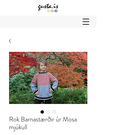
Rok Barnastærðir úr Mosa
mjúkull