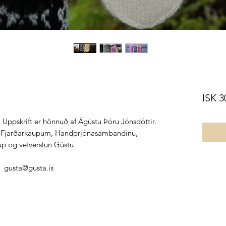
ISK 3
. Uppskrift er hönnuð af Ágústu Þóru Jónsdóttir.
 í Fjarðarkaupum, Handprjónasambandinu,
p og vefverslun Gústu.
: gusta@gusta.is