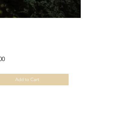
Price
00
Add to Cart