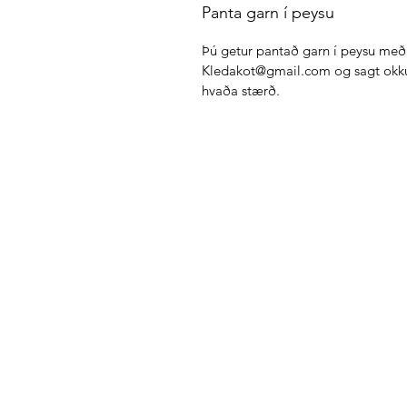
Panta garn í peysu
Þú getur pantað garn í peysu me
Kledakot@gmail.com og sagt okkur 
hvaða stærð.