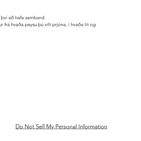
ð því að hafa samband
frá hvaða peysu þú vilt prjóna, í hvaða lit og
Do Not Sell My Personal Information