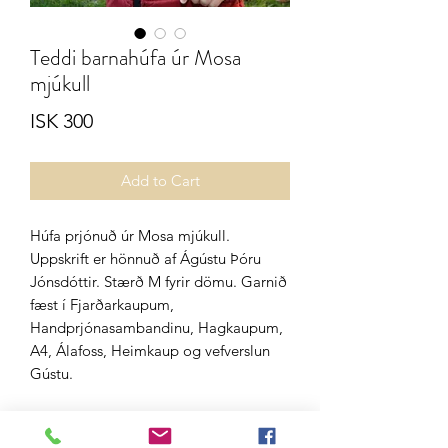
Teddi barnahúfa úr Mosa
mjúkull
Price
ISK 300
Add to Cart
Húfa prjónuð úr Mosa mjúkull.
Uppskrift er hönnuð af Ágústu Þóru
Jónsdóttir. Stærð M fyrir dömu. Garnið
fæst í Fjarðarkaupum,
Handprjónasambandinu, Hagkaupum,
A4, Álafoss, Heimkaup og vefverslun
Gústu.
Þú getur haft sambandi við
okkur: gusta@gusta.is