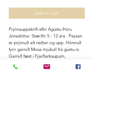
Add to Cart
Prjónauppskrift eftir Ágústu Þóru
Jónsdóttur. Stærðir 5 - 12 ára . Peysan
er prjónuð að neðan og upp. Hönnuð
fyrir garnið Mosa mjúkull frá gústu.is.
Garnið fæst í Fjarðarkaupum,
Handprjónasambandinu, Hagkaupum,
A4, Álafoss, Heimkaup og
vefverslun Gústu.
Do Not Sell My Personal Information
Gústa ehf.
Aðalland 10
108 Reykjavík
Iceland