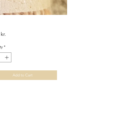
Price
kr.
ty
*
Add to Cart