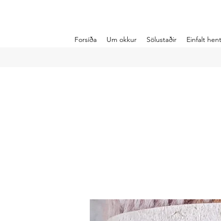
Forsíða
Um okkur
Sölustaðir
Einfalt he