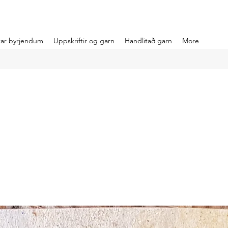
ntar byrjendum
Uppskriftir og garn
Handlitað garn
More