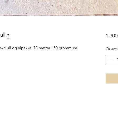
ll g
1.300 
nskri ull og alpakka. 78 metrar í 50 grömmum.
Quanti