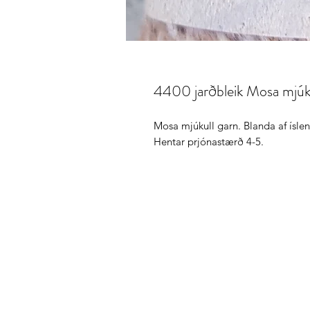
4400 jarðbleik Mosa mjúku
Mosa mjúkull garn. Blanda af ísle
Hentar prjónastærð 4-5.