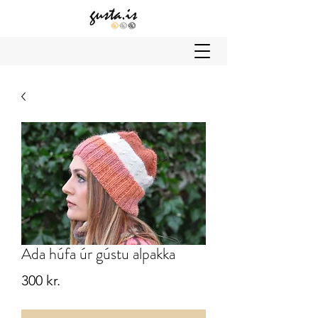
Ada húfa úr gústu alpakka
Price
300 kr.