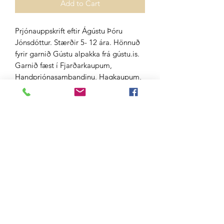
Add to Cart
Prjónauppskrift eftir Ágústu Þóru
Jónsdóttur. Stærðir 5- 12 ára. Hönnuð
fyrir garnið Gústu alpakka frá gústu.is.
Garnið fæst í Fjarðarkaupum,
Handprjónasambandinu, Hagkaupum,
A4, Álafoss, Heimkaup og vefversul
Gústu.
Do Not Sell My Personal Information
Gústa ehf.
Aðalland 10
108 Reykjavík
Iceland
kt.
480307-1430
vsk nr. 120470
©2019 by Gusta. Proudly created with Wix.com