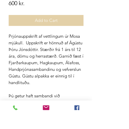
Price
600 kr.
Add to Cart
Prjónauppskrift af vettlingum úr Mosa
mjúkull. Uppskrift er hönnuð af Ágústu
Þóru Jónsdóttir. Stærðir frá 1 árs til 12
ára, dömu og herrastærð. Garnið fæst í
Fjarðarkaupum, Hagkaupum, Álafoss,
Handprjónasambandinu og vefverslun
Gústu. Gústu alpakka er einnig til í
handlituðu.
Þú getur haft sambandi við
okkur: gusta@gusta.is
Panta garn í peysu