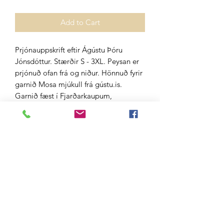
Add to Cart
Prjónauppskrift eftir Ágústu Þóru
Jónsdóttur. Stærðir S - 3XL. Peysan er
prjónuð ofan frá og niður. Hönnuð fyrir
garnið Mosa mjúkull frá gústu.is.
Garnið fæst í Fjarðarkaupum,
Handprjónasambandinu, Hagkaupum,
A4, Álafoss, Heimkaup og vefversul
Gústu.
Do Not Sell My Personal Information
Gústa ehf.
Aðalland 10
108 Reykjavík
Iceland