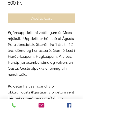
Price
600 kr.
Add to Cart
Prjónauppskrift af vettlingum úr Mosa
mjúkull. Uppskrift er hönnuð af Ágústu
Þóru Jónsdóttir. Stærðir frá 1 árs til 12
ára, dömu og herrastærð. Garnið fæst í
Fjarðarkaupum, Hagkaupum, Álafoss,
Handprjónasambandinu og vefverslun
Gústu. Gústu alpakka er einnig til í
handlituðu.
Þú getur haft sambandi við
okkur: gusta@gusta.is, við getum sent
þér pakka með garni með öllum
litunum fyrrir 3500 kr.