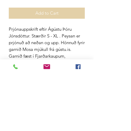
Add to Cart
Prjónauppskrift eftir Ágústu Þóru
Jónsdóttur. Stærðir S - XL . Peysan er
prjónuð að neðan og upp. Hönnuð fyrir
garnið Mosa mjúkull frá gústu.is.
Garnið fæst í Fjarðarkaupum,
Handprjónasambandinu, Hagkaupum,
A4, Álafoss, Heimkaup og
vefverslun Gústu.
Do Not Sell My Personal Information
Gústa ehf.
Aðalland 10
108 Reykjavík
Iceland