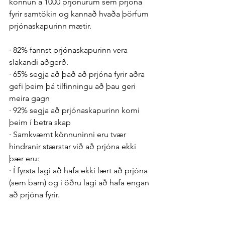
könnun á 1000 prjónurum sem prjóna 
fyrir samtökin og kannað hvaða þörfum 
prjónaskapurinn mætir.  
· 82% fannst prjónaskapurinn vera 
slakandi aðgerð.
· 65% segja að það að prjóna fyrir aðra 
gefi þeim þá tilfinningu að þau geri 
meira gagn
· 92% segja að prjónaskapurinn komi 
þeim í betra skap
· Samkvæmt könnuninni eru tvær 
hindranir stærstar við að prjóna ekki 
þær eru:
· Í fyrsta lagi að hafa ekki lært að prjóna 
(sem barn) og í öðru lagi að hafa engan 
að prjóna fyrir. 