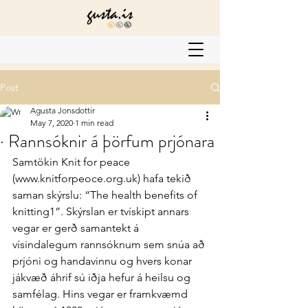
Post
Agusta Jonsdottir
May 7, 2020
1 min read
· Rannsóknir á þörfum prjónara
Samtökin Knit for peace 
(www.knitforpeoce.org.uk) hafa tekið 
saman skýrslu: “The health benefits of 
knitting1”. Skýrslan er tvískipt annars 
vegar er gerð samantekt á 
vísindalegum rannsóknum sem snúa að 
prjóni og handavinnu og hvers konar 
jákvæð áhrif sú iðja hefur á heilsu og 
samfélag. Hins vegar er framkvæmd 